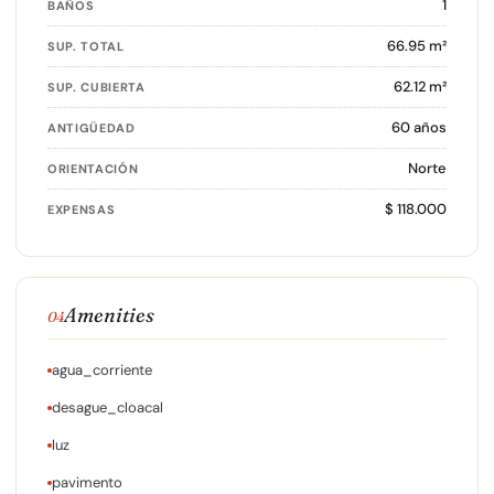
1
BAÑOS
66.95 m²
SUP. TOTAL
62.12 m²
SUP. CUBIERTA
60 años
ANTIGÜEDAD
Norte
ORIENTACIÓN
$ 118.000
EXPENSAS
Amenities
04
agua_corriente
desague_cloacal
luz
pavimento