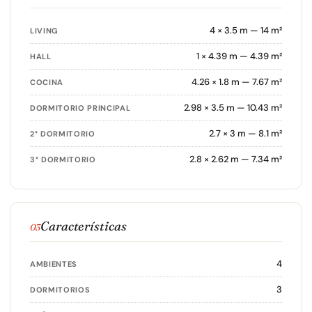
4 × 3.5 m — 14 m²
LIVING
1 × 4.39 m — 4.39 m²
HALL
4.26 × 1.8 m — 7.67 m²
COCINA
2.98 × 3.5 m — 10.43 m²
DORMITORIO PRINCIPAL
2.7 × 3 m — 8.1 m²
2° DORMITORIO
2.8 × 2.62 m — 7.34 m²
3° DORMITORIO
Características
03
4
AMBIENTES
3
DORMITORIOS