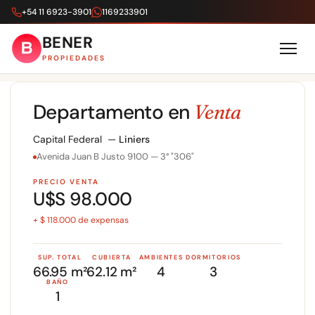
+54 11 6923-3901
1169233901
BENER
PROPIEDADES
Departamento en
Venta
Capital Federal —
Liniers
Avenida Juan B Justo 9100 — 3° "306"
PRECIO VENTA
U$S 98.000
+ $ 118.000 de expensas
SUP. TOTAL
CUBIERTA
AMBIENTES
DORMITORIOS
66.95 m²
62.12 m²
4
3
BAÑO
1